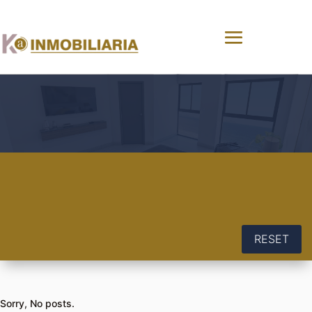
RESET
Sorry, No posts.