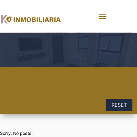
RESET
Sorry, No posts.