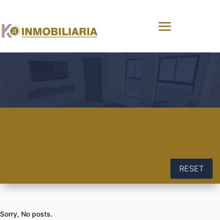
RESET
Sorry, No posts.