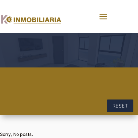
RESET
Sorry, No posts.