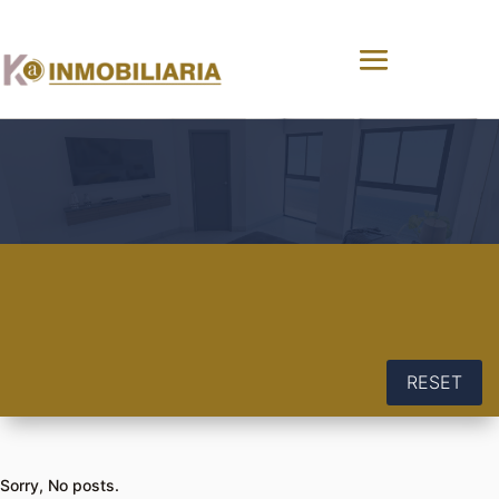
RESET
Sorry, No posts.