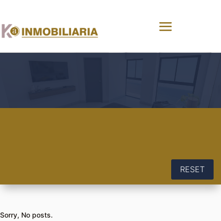
RESET
Sorry, No posts.