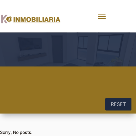
RESET
Sorry, No posts.