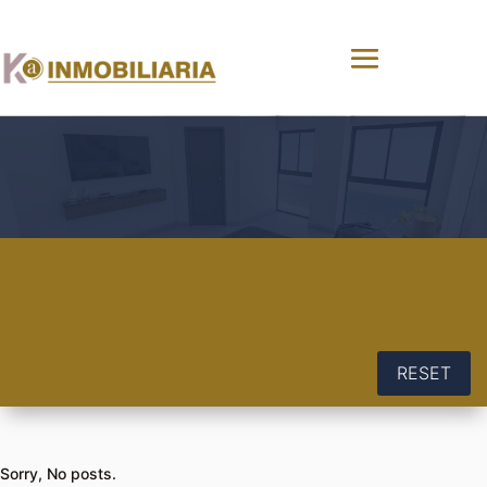
RESET
Sorry, No posts.