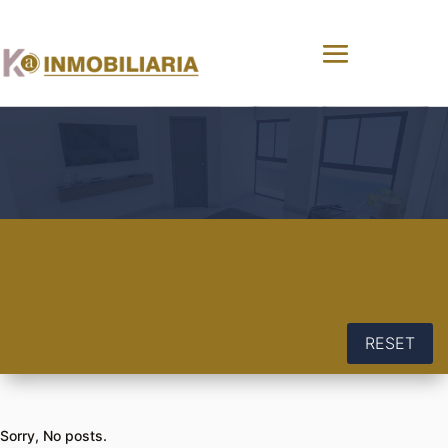
RESET
Sorry, No posts.