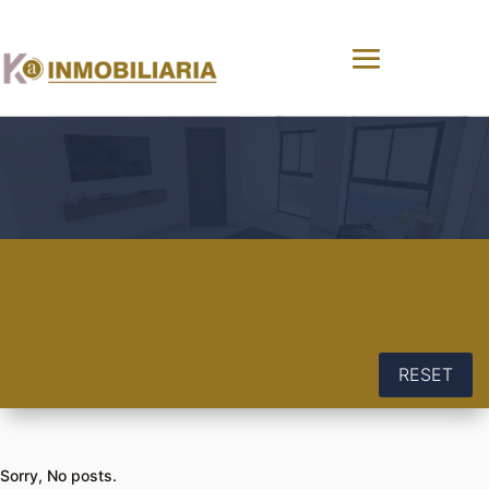
RESET
Sorry, No posts.