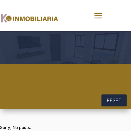
RESET
Sorry, No posts.