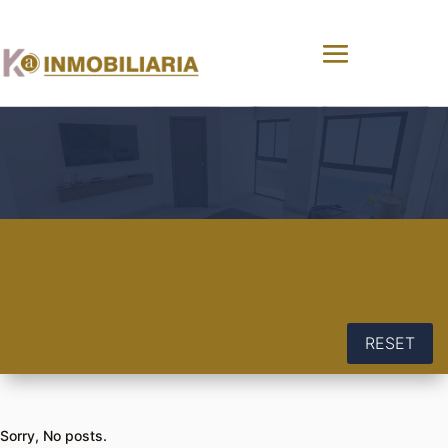
RESET
Sorry, No posts.