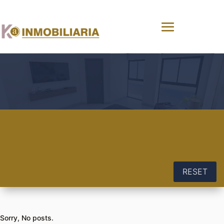
RESET
Sorry, No posts.