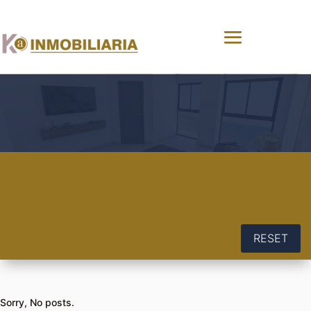
RESET
Sorry, No posts.