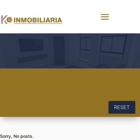
RESET
Sorry, No posts.