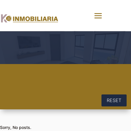
RESET
Sorry, No posts.