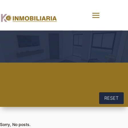
RESET
Sorry, No posts.