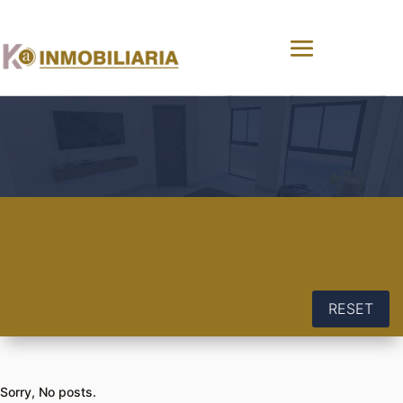
RESET
Sorry, No posts.