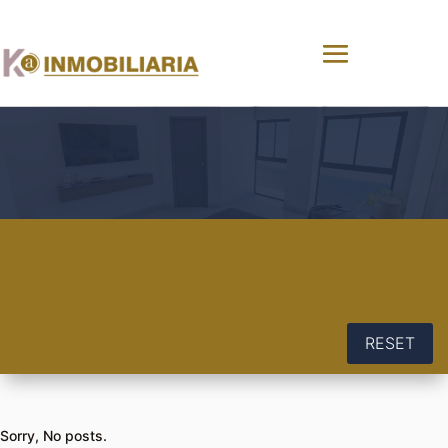
RESET
Sorry, No posts.