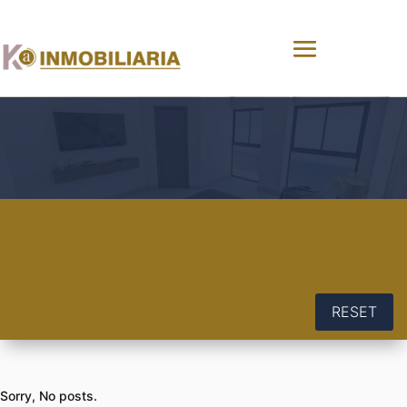
RESET
Sorry, No posts.