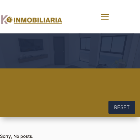
RESET
Sorry, No posts.