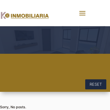
RESET
Sorry, No posts.