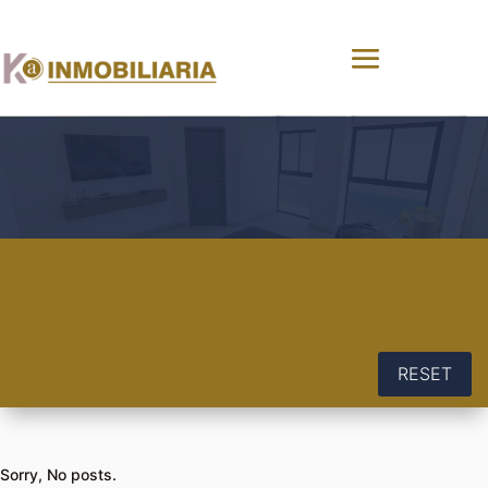
RESET
Sorry, No posts.