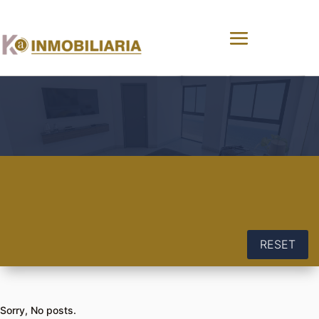
RESET
Sorry, No posts.