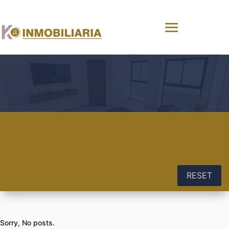
RESET
Sorry, No posts.