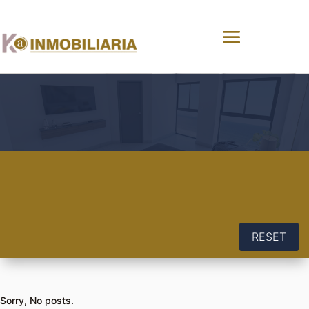
RESET
Sorry, No posts.