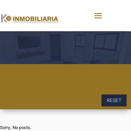
RESET
Sorry, No posts.