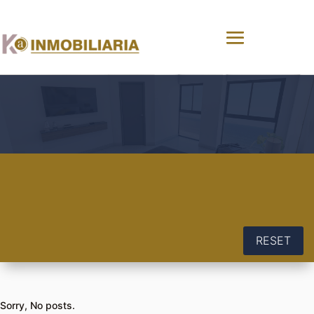
RESET
Sorry, No posts.