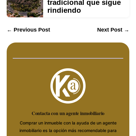
tradicional que sigue
rindiendo
←
Previous Post
Next Post
→
Contacta con un agente inmobiliario
Comprar un inmueble con la ayuda de un agente
inmobiliario es la opción más recomendable para