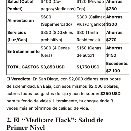
Salud (Out of
$400 (Co-
$120 (Privado
Ahorras
Pocket)
pagos/Medicinas)
Top)
$280
$600
$300 (Calimax
Ahorras
Alimentación
(Supermercado)
Plus/Orgánico)
$300
Servicios
$350 (SDG&E es
$80 (Tarifa
Ahorras
(Luz/Gas)
prohibitivo)
Residencial)
$270
$300 (4 Cenas
$150 (Cenas
Ahorras
Entretenimiento
fuera)
de autor)
$150
Excedente:
TOTAL GASTOS
$3,850 USD
$1,750 USD
$2,100
El Veredicto:
En San Diego, con $2,000 dólares eres pobre
de solemnidad. En Baja, con esos mismos $2,000 dólares,
cubres todos tus gastos de lujo y aún te sobran
$250 USD
para tu fondo de viajes. Literalmente, tu cheque rinde 3
veces más en términos de calidad de vida.
2. El “Medicare Hack”: Salud de
Primer Nivel