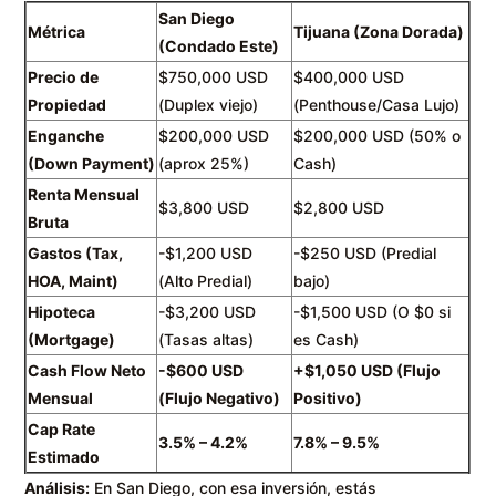
San Diego
Métrica
Tijuana (Zona Dorada)
(Condado Este)
Precio de
$750,000 USD
$400,000 USD
Propiedad
(Duplex viejo)
(Penthouse/Casa Lujo)
Enganche
$200,000 USD
$200,000 USD (50% o
(Down Payment)
(aprox 25%)
Cash)
Renta Mensual
$3,800 USD
$2,800 USD
Bruta
Gastos (Tax,
-$1,200 USD
-$250 USD (Predial
HOA, Maint)
(Alto Predial)
bajo)
Hipoteca
-$3,200 USD
-$1,500 USD (O $0 si
(Mortgage)
(Tasas altas)
es Cash)
Cash Flow Neto
-$600 USD
+$1,050 USD (Flujo
Mensual
(Flujo Negativo)
Positivo)
Cap Rate
3.5% – 4.2%
7.8% – 9.5%
Estimado
Análisis:
En San Diego, con esa inversión, estás