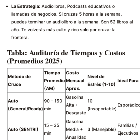
La Estrategia:
Audiolibros, Podcasts educativos o
llamadas de negocios. Si cruzas 5 horas a la semana,
puedes terminar un audiolibro a la semana. Son 52 libros al
año. Te volverás más culto y rico solo por cruzar la
frontera.
Tabla: Auditoría de Tiempos y Costos
(Promedios 2025)
Tiempo
Costo
Método de
Nivel de
Promedio
Mensual
Ideal Para
Cruce
Estrés (1-10)
(AM)
Aprox.
Gasolina
Auto
90 – 150
10
Alta +
Esporádic
(General/Ready)
min
(Insoportable)
Desgaste
Gasolina
15 – 35
Familias /
Auto (SENTRI)
Media +
3 (Manejable)
min
Ejecutivos
Anualidad