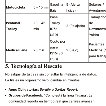
Gasolina
5 (Alerta
Solteros /
Motocicleta
5 – 15 min
Baja
física)
Aventurer
Pase
Trabajado
Peatonal +
20 – 45
Trolley
de
2 (Relajado)
Trolley
min
($72
Downtown
USD)
Ysidro
Costo por
Pacientes
pase
Medical Lane
20 min
2 (Bajo)
Médicos (
($15-30
para traba
USD)
5. Tecnología al Rescate
No salgas de tu casa sin consultar la inteligencia de datos.
La fila es un organismo vivo; cambia en minutos.
Apps Obligatorias:
Bordify
o
Garitas Report
.
Grupos de Facebook:
“Cómo está la línea Tijuana”. La
comunidad reporta en tiempo real qué carriles avanzan