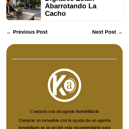
Abarrotando La
Cacho
←
Previous Post
Next Post
→
Contacta con un agente inmobiliario
Comprar un inmueble con la ayuda de un agente
inmobiliario es la opción más recomendable para