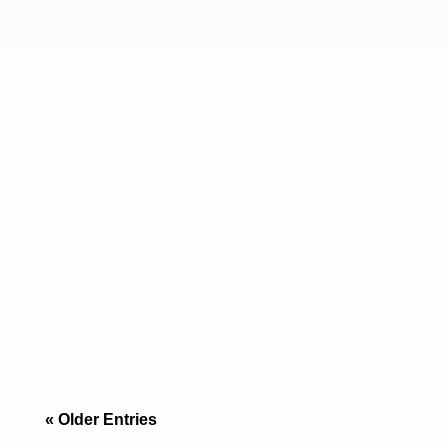
Más allá de la tendencia: Donde reside el “Old
Money” En Tijuana, hay zonas de moda y hay
zonas de poder. M
« Older Entries