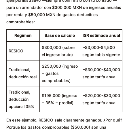
Ejemplo ilustrativo —siempre confírmalo con tu contador—
para un arrendador con $300,000 MXN de ingresos anuales
por renta y $50,000 MXN de gastos deducibles
comprobables:
Régimen
Base de cálculo
ISR estimado anual
$300,000 (sobre
~$3,000-$4,500
RESICO
el ingreso bruto)
según tabla vigente
$250,000 (ingreso
Tradicional,
~$30,000-$40,000
− gastos
deducción real
según tarifa anual
comprobables)
Tradicional,
$195,000 (ingreso
~$20,000-$30,000
deducción
− 35% − predial)
según tarifa anual
opcional 35%
En este ejemplo, RESICO sale claramente ganador. ¿Por qué?
Porque los gastos comprobables ($50,000) son una