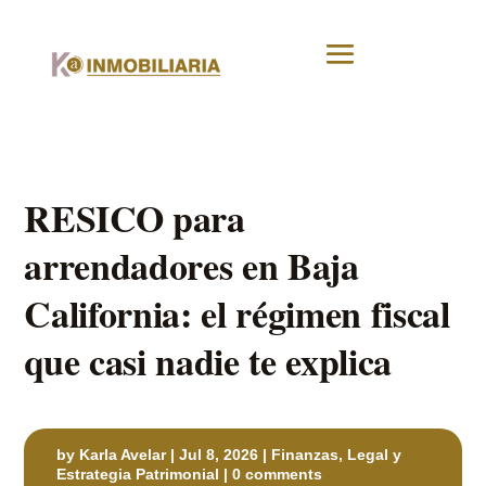
RESICO para
arrendadores en Baja
California: el régimen fiscal
que casi nadie te explica
by
Karla Avelar
|
Jul 8, 2026
|
Finanzas, Legal y
Estrategia Patrimonial
|
0 comments