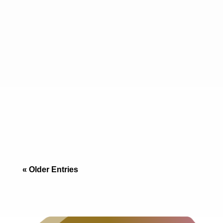
Fideicomiso para latinos en California: cómo
comprar propiedad en Tijuana sin perder
ventajas legales del lado mexicano. Guía 2026
binacional.
« Older Entries