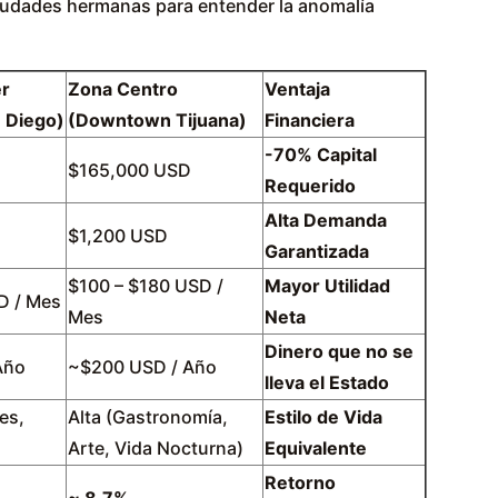
iudades hermanas para entender la anomalía
er
Zona Centro
Ventaja
 Diego)
(Downtown Tijuana)
Financiera
-70% Capital
$165,000 USD
Requerido
Alta Demanda
$1,200 USD
Garantizada
$100 – $180 USD /
Mayor Utilidad
D / Mes
Mes
Neta
Dinero que no se
Año
~$200 USD / Año
lleva el Estado
es,
Alta (Gastronomía,
Estilo de Vida
Arte, Vida Nocturna)
Equivalente
Retorno
~ 8.7%