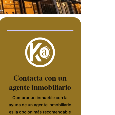
Contacta con un
agente inmobiliario
Comprar un inmueble con la
ayuda de un agente inmobiliario
es la opción más recomendable