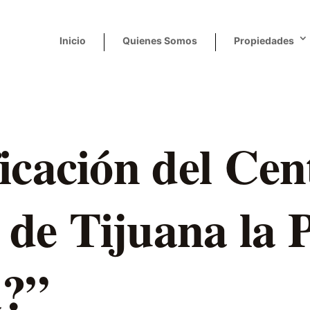
Inicio
Quienes Somos
Propiedades
icación del Cent
de Tijuana la 
a?”