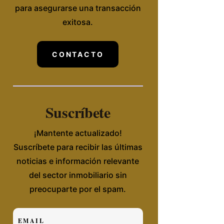
para asegurarse una transacción
exitosa.
CONTACTO
Suscríbete
¡Mantente actualizado!
Suscríbete para recibir las últimas
noticias e información relevante
del sector inmobiliario sin
preocuparte por el spam.