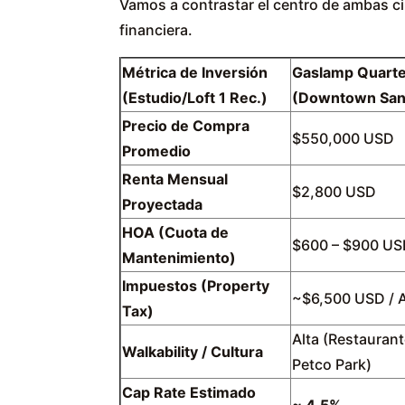
Vamos a contrastar el centro de ambas c
financiera.
Métrica de Inversión
Gaslamp Quart
(Estudio/Loft 1 Rec.)
(Downtown San
Precio de Compra
$550,000 USD
Promedio
Renta Mensual
$2,800 USD
Proyectada
HOA (Cuota de
$600 – $900 US
Mantenimiento)
Impuestos (Property
~$6,500 USD / 
Tax)
Alta (Restaurant
Walkability / Cultura
Petco Park)
Cap Rate Estimado
~ 4.5%