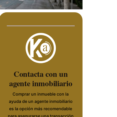
Contacta con un
agente inmobiliario
Comprar un inmueble con la
ayuda de un agente inmobiliario
es la opción más recomendable
para asegurarse una transacción