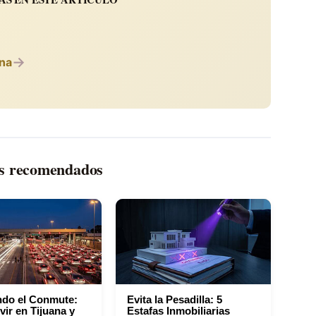
→
ana
os recomendados
do el Conmute:
Evita la Pesadilla: 5
ir en Tijuana y
Estafas Inmobiliarias