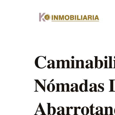
Caminabili
Nómadas D
Abarrotan