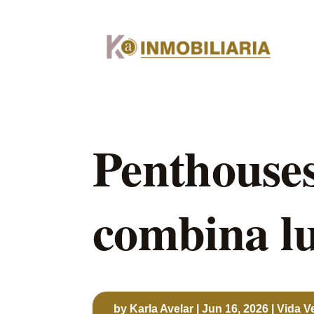
Penthouses
combina luj
by
Karla Avelar
|
Jun 16, 2026
|
Vida V