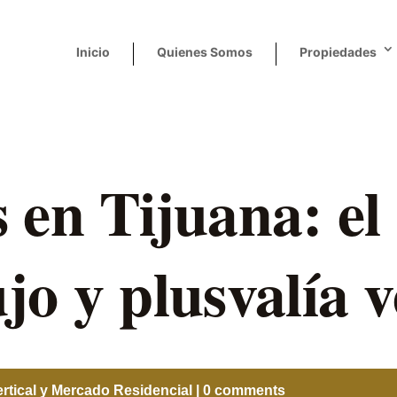
Inicio
Quienes Somos
Propiedades
 en Tijuana: el 
o y plusvalía v
ertical y Mercado Residencial
|
0 comments