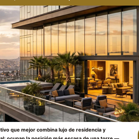
tivo que mejor combina lujo de residencia y
onal: ocupan la posición más escasa de una torre —