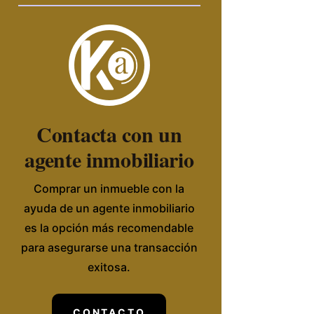
Contacta con un
agente inmobiliario
Comprar un inmueble con la
ayuda de un agente inmobiliario
es la opción más recomendable
para asegurarse una transacción
exitosa.
CONTACTO