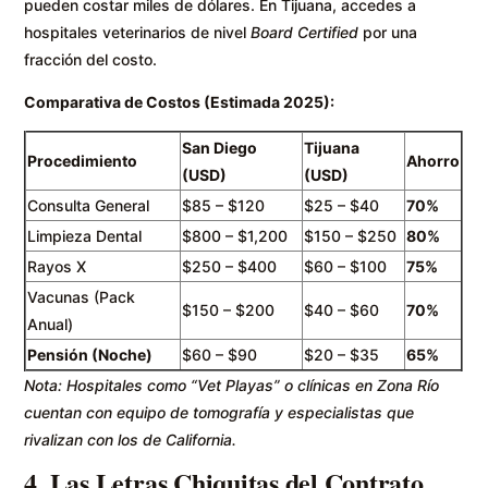
pueden costar miles de dólares. En Tijuana, accedes a
hospitales veterinarios de nivel
Board Certified
por una
fracción del costo.
Comparativa de Costos (Estimada 2025):
San Diego
Tijuana
Procedimiento
Ahorro
(USD)
(USD)
Consulta General
$85 – $120
$25 – $40
70%
Limpieza Dental
$800 – $1,200
$150 – $250
80%
Rayos X
$250 – $400
$60 – $100
75%
Vacunas (Pack
$150 – $200
$40 – $60
70%
Anual)
Pensión (Noche)
$60 – $90
$20 – $35
65%
Nota: Hospitales como “Vet Playas” o clínicas en Zona Río
cuentan con equipo de tomografía y especialistas que
rivalizan con los de California.
4. Las Letras Chiquitas del Contrato