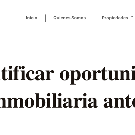
Inicio
Quienes Somos
Propiedades
ificar oportun
inmobiliaria ant