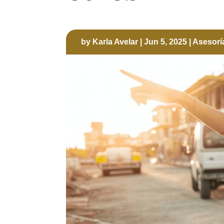
by
Karla Avelar
|
Jun 5, 2025
|
Asesoría