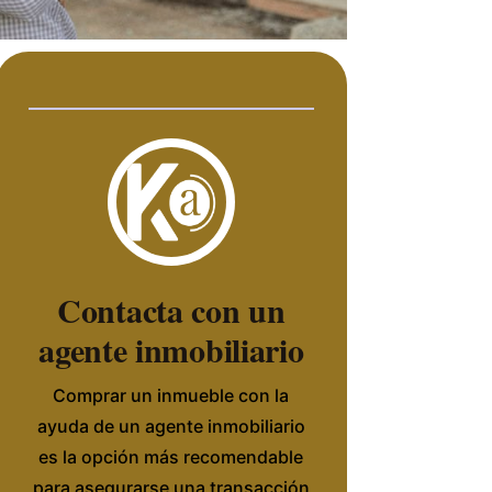
Contacta con un
agente inmobiliario
Comprar un inmueble con la
ayuda de un agente inmobiliario
es la opción más recomendable
para asegurarse una transacción