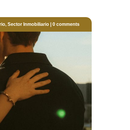
rio
,
Sector Inmobiliario
|
0 comments