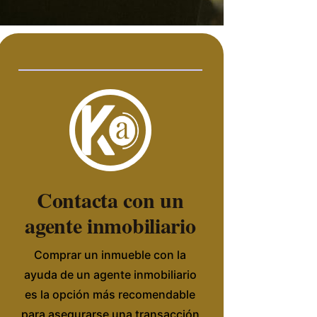
Contacta con un
agente inmobiliario
Comprar un inmueble con la
ayuda de un agente inmobiliario
es la opción más recomendable
para asegurarse una transacción