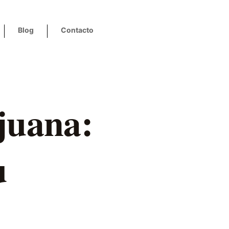
Blog
Contacto
juana:
u