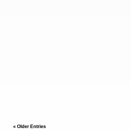
“No sin mi perro”: El Reto Inmobiliario de la
Frontera Si vienes de San Diego, sabes que
encontrar un apartamento que acepte un Golden
Retriever de 30 kilos es una odisea, y si lo
« Older Entries