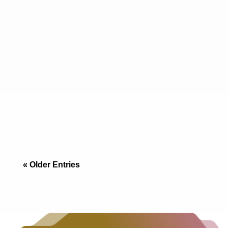
“No sin mi perro”: El Reto Inmobiliario de la
Frontera Si vienes de San Diego, sabes que
encontrar un apartamento que acepte un Golden
Retriever de 30 kilos es una odisea, y si lo
« Older Entries