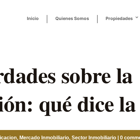
Inicio
Quienes Somos
Propiedades
rdades sobre la
ión: qué dice la
ficacion
,
Mercado Inmobiliario
,
Sector Inmobiliario
|
0 comm