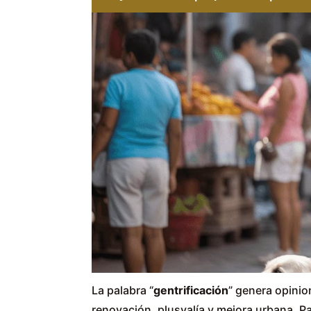
La palabra “
gentrificación
” genera opini
renovación, plusvalía y mejora urbana. P