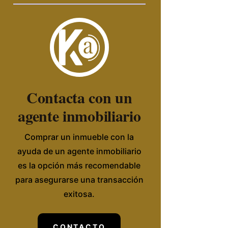
Contacta con un
agente inmobiliario
Comprar un inmueble con la
ayuda de un agente inmobiliario
es la opción más recomendable
para asegurarse una transacción
exitosa.
CONTACTO