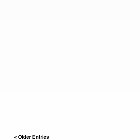
“No sin mi perro”: El Reto Inmobiliario de la
Frontera Si vienes de San Diego, sabes que
encontrar un apartamento que acepte un Golden
Retriever de 30 kilos es una odisea, y si lo
« Older Entries