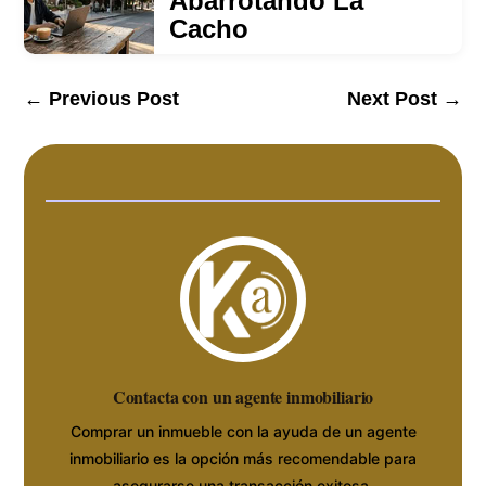
Abarrotando La
Cacho
←
Previous Post
Next Post
→
Contacta con un agente inmobiliario
Comprar un inmueble con la ayuda de un agente
inmobiliario es la opción más recomendable para
asegurarse una transacción exitosa.