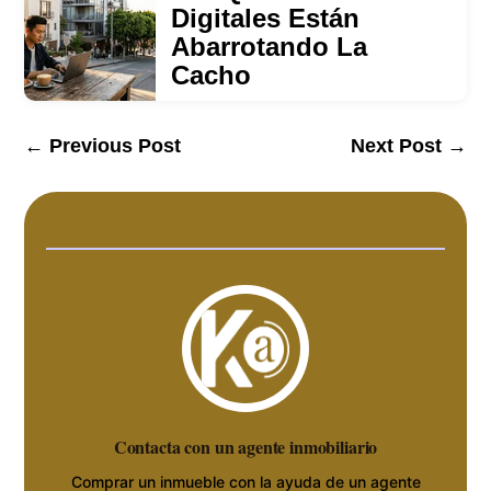
Digitales Están
Abarrotando La
Cacho
←
Previous Post
Next Post
→
Contacta con un agente inmobiliario
Comprar un inmueble con la ayuda de un agente