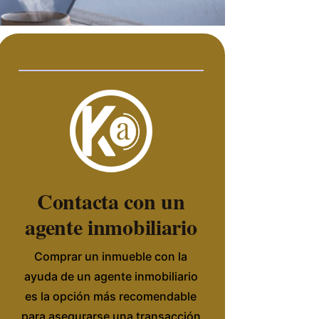
Contacta con un
agente inmobiliario
Comprar un inmueble con la
ayuda de un agente inmobiliario
es la opción más recomendable
para asegurarse una transacción