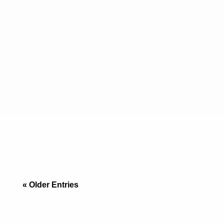
“No sin mi perro”: El Reto Inmobiliario de la
Frontera Si vienes de San Diego, sabes que
encontrar un apartamento que acepte un Golden
Retriever de 30 kilos es una odisea, y si lo
« Older Entries