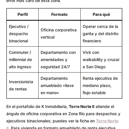
error más caro de esta zona.
Perfil
Formato
Para qué
Ejecutivo /
Operar cerca de la
Oficina corporativa
despacho
garita y del distrito
vertical
binacional
financiero
Commuter /
Departamento con
Vivir con
millennial de
amenidades y
walkability y cruzar
alto ingreso
seguridad 24/7
a San Diego
Departamento
Renta ejecutiva de
Inversionista
amueblado «llave
mediano plazo,
de rentas
en mano»
flujo estable
En el portafolio de K Inmobiliaria,
Torre Norte II
atiende el
ángulo de oficina corporativa en Zona Río para despachos y
ejecutivos binacionales; puedes ver la ficha en
Torre Norte
II
. Para vivienda en formato amueblado de renta ejecutiva,