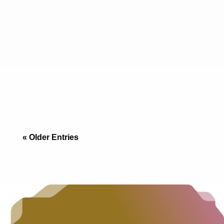
Cumbres de Juárez Tijuana propiedades: por
qué el ejecutivo que cruza diario a San Diego
compra en el norte, qué formato conviene y qué
revisar antes de firmar.
« Older Entries